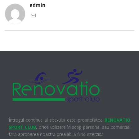
admin
Întregul conținut al site-ului este proprietatea
RENOVATIO
SPORT CLUB
, orice utilizare în scop personal sau comercial
fără aprobarea noastră prealabilă fiind interzisă.