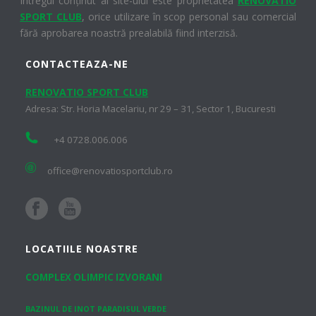
Întregul conținut al site-ului este proprietatea
RENOVATIO
SPORT CLUB
, orice utilizare în scop personal sau comercial
fără aprobarea noastră prealabilă fiind interzisă.
CONTACTEAZA-NE
RENOVATIO SPORT CLUB
Adresa: Str. Horia Macelariu, nr 29 – 31, Sector 1, Bucuresti
+4 0728.006.006
office@renovatiosportclub.ro
LOCATIILE NOASTRE
COMPLEX OLIMPIC IZVORANI
BAZINUL DE INOT PARADISUL VERDE