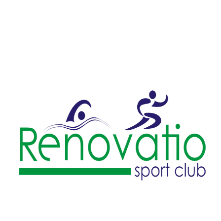
2005
Anul nasterii: 2005
Întregul conținut al site-ului este proprietatea
RENOVATIO
SPORT CLUB
, orice utilizare în scop personal sau comercial
fără aprobarea noastră prealabilă fiind interzisă.