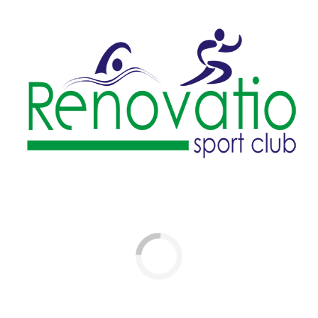
Întregul conținut al site-ului este proprietatea
RENOVATIO
SPORT CLUB
, orice utilizare în scop personal sau comercial
fără aprobarea noastră prealabilă fiind interzisă.
CONTACTEAZA-NE
RENOVATIO SPORT CLUB
Adresa: Str. Horia Macelariu, nr 29 – 31, Sector 1, Bucuresti
+4 0728.006.006
office@renovatiosportclub.ro
LOCATIILE NOASTRE