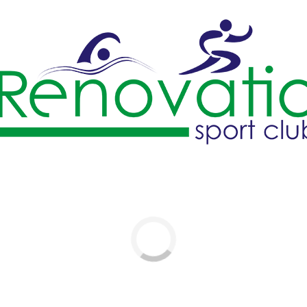
pate si
ras.
d si ei
i mult!