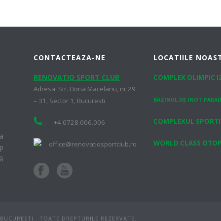
CONTACTEAZA-NE
LOCATIILE NOAS
RENOVATIO SPORT CLUB
COMPLEX OLIMPIC 
Adresa: Str. Horia Macelariu, nr 29
– 31, Sector 1, Bucuresti
BAZINUL DE INOT PARAD
COMPLEXUL SPORTI
+4 0728.006.006
ea
WORLD CLASS OTOP
office@renovatiosportclub.ro
op
ă
BUCURESTI . TOATE DREPTURILE REZERVATE.