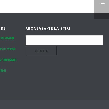
TRE
ABONEAZA-TE LA STIRI
IZVORANI
ISUL VERDE
V DINAMO
ENI