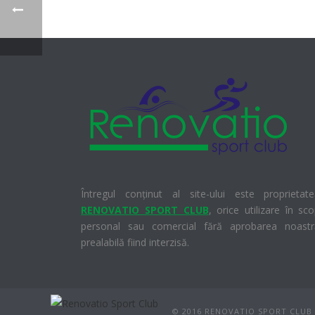
Întregul conținut al site-ului este proprietat
RENOVATIO SPORT CLUB
, orice utilizare în sc
personal sau comercial fără aprobarea noastr
prealabilă fiind interzisă.
© 2016 RENOVATIO SPORT CLUB 