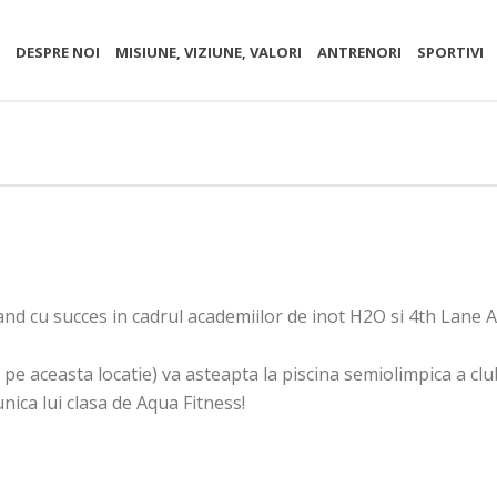
S
DESPRE NOI
MISIUNE, VIZIUNE, VALORI
ANTRENORI
SPORTIVI
and cu succes in cadrul academiilor de inot H2O si 4th Lane 
e aceasta locatie) va asteapta la piscina semiolimpica a cl
nica lui clasa de Aqua Fitness!