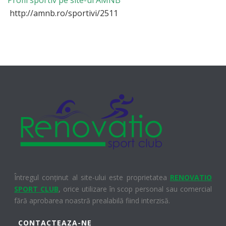
http://amnb.ro/sportivi/2511
Întregul conținut al site-ului este proprietatea
RENOVATIO
SPORT CLUB
, orice utilizare în scop personal sau comercial
fără aprobarea noastră prealabilă fiind interzisă.
CONTACTEAZA-NE