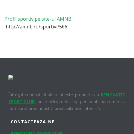
Profil sportiv pe site-ul AMNB
http://amnb.ro/sportivi/566
Întregul conținut al site-ului este proprietatea
RENOVATIO
SPORT CLUB
, orice utilizare în scop personal sau comercial
fără aprobarea noastră prealabilă fiind interzisă.
CONTACTEAZA-NE
RENOVATIO SPORT CLUB