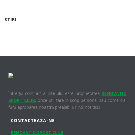
STIRI
Întregul conținut al site-ului este proprietatea
RENOVATIO
SPORT CLUB
, orice utilizare în scop personal sau comercial
fără aprobarea noastră prealabilă fiind interzisă.
CONTACTEAZA-NE
RENOVATIO SPORT CLUB